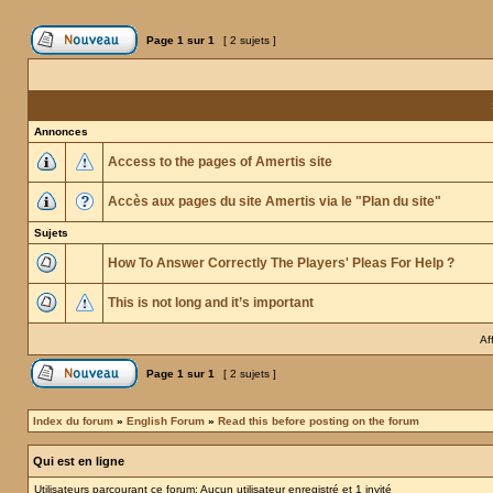
Page
1
sur
1
[ 2 sujets ]
Annonces
Access to the pages of Amertis site
Accès aux pages du site Amertis via le "Plan du site"
Sujets
How To Answer Correctly The Players' Pleas For Help ?
This is not long and it’s important
Af
Page
1
sur
1
[ 2 sujets ]
Index du forum
»
English Forum
»
Read this before posting on the forum
Qui est en ligne
Utilisateurs parcourant ce forum: Aucun utilisateur enregistré et 1 invité