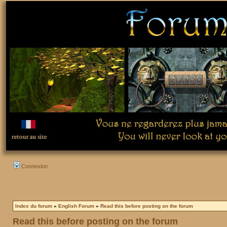
Connexion
Index du forum
»
English Forum
»
Read this before posting on the forum
Read this before posting on the forum