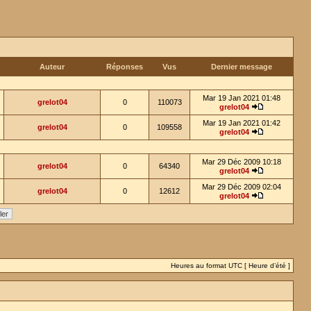
Auteur
Réponses
Vus
Dernier message
Mar 19 Jan 2021 01:48
grelot04
0
110073
grelot04
Mar 19 Jan 2021 01:42
grelot04
0
109558
grelot04
Mar 29 Déc 2009 10:18
grelot04
0
64340
grelot04
Mar 29 Déc 2009 02:04
grelot04
0
12612
grelot04
Heures au format UTC [ Heure d’été ]