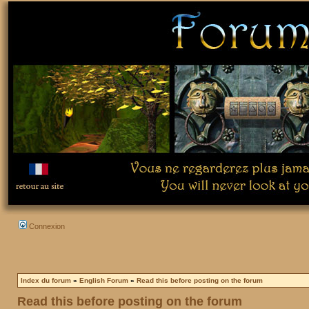
Connexion
Index du forum
»
English Forum
»
Read this before posting on the forum
Read this before posting on the forum