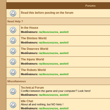
Forums
Read this before posting on the forum
Need Help ?
In the House
Modérateurs:
razibuszouzou
,
axolotl
The Bimbos World
Modérateurs:
razibuszouzou
,
axolotl
The Dwarves World
Modérateurs:
razibuszouzou
,
axolotl
The Injuns World
Modérateurs:
razibuszouzou
,
axolotl
The Robots World
Modérateurs:
razibuszouzou
,
axolotl
Miscellaneous
Technical Forum
Conflict between the game and your computer? Look here!
Modérateurs:
razibuszouzou
,
axolotl
Idle Chat
About all and nothing, but NO hints !
Modérateurs:
razibuszouzou
,
axolotl