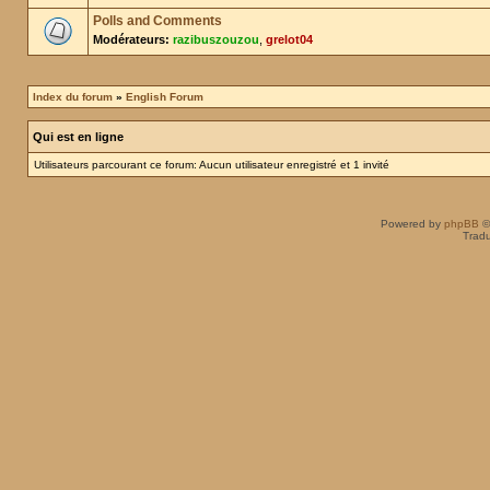
Polls and Comments
Modérateurs:
razibuszouzou
,
grelot04
Index du forum
»
English Forum
Qui est en ligne
Utilisateurs parcourant ce forum: Aucun utilisateur enregistré et 1 invité
Powered by
phpBB
©
Tradu