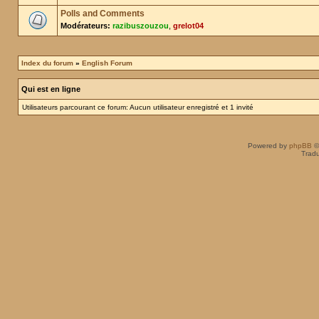
Polls and Comments
Modérateurs:
razibuszouzou
,
grelot04
Index du forum
»
English Forum
Qui est en ligne
Utilisateurs parcourant ce forum: Aucun utilisateur enregistré et 1 invité
Powered by
phpBB
©
Tradu