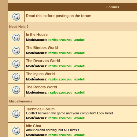
Forums
Read this before posting on the forum
Need Help ?
In the House
Modérateurs:
razibuszouzou
,
axolotl
The Bimbos World
Modérateurs:
razibuszouzou
,
axolotl
The Dwarves World
Modérateurs:
razibuszouzou
,
axolotl
The Injuns World
Modérateurs:
razibuszouzou
,
axolotl
The Robots World
Modérateurs:
razibuszouzou
,
axolotl
Miscellaneous
Technical Forum
Conflict between the game and your computer? Look here!
Modérateurs:
razibuszouzou
,
axolotl
Idle Chat
About all and nothing, but NO hints !
Modérateurs:
razibuszouzou
,
axolotl