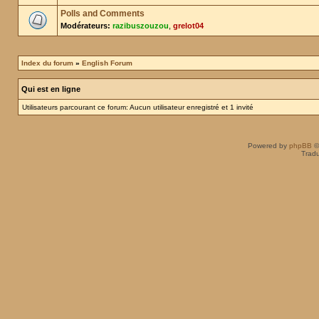
Polls and Comments
Modérateurs:
razibuszouzou
,
grelot04
Index du forum
»
English Forum
Qui est en ligne
Utilisateurs parcourant ce forum: Aucun utilisateur enregistré et 1 invité
Powered by
phpBB
©
Tradu