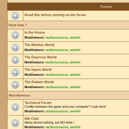
Forums
Read this before posting on the forum
Need Help ?
In the House
Modérateurs:
razibuszouzou
,
axolotl
The Bimbos World
Modérateurs:
razibuszouzou
,
axolotl
The Dwarves World
Modérateurs:
razibuszouzou
,
axolotl
The Injuns World
Modérateurs:
razibuszouzou
,
axolotl
The Robots World
Modérateurs:
razibuszouzou
,
axolotl
Miscellaneous
Technical Forum
Conflict between the game and your computer? Look here!
Modérateurs:
razibuszouzou
,
axolotl
Idle Chat
About all and nothing, but NO hints !
Modérateurs:
razibuszouzou
,
axolotl