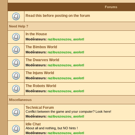
Forums
Read this before posting on the forum
Need Help ?
In the House
Modérateurs:
razibuszouzou
,
axolotl
The Bimbos World
Modérateurs:
razibuszouzou
,
axolotl
The Dwarves World
Modérateurs:
razibuszouzou
,
axolotl
The Injuns World
Modérateurs:
razibuszouzou
,
axolotl
The Robots World
Modérateurs:
razibuszouzou
,
axolotl
Miscellaneous
Technical Forum
Conflict between the game and your computer? Look here!
Modérateurs:
razibuszouzou
,
axolotl
Idle Chat
About all and nothing, but NO hints !
Modérateurs:
razibuszouzou
,
axolotl