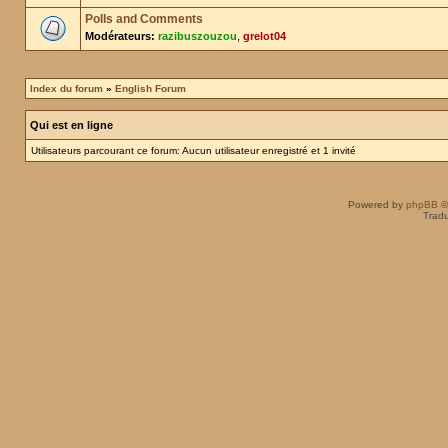
Polls and Comments
Modérateurs:
razibuszouzou
,
grelot04
Index du forum
»
English Forum
Qui est en ligne
Utilisateurs parcourant ce forum: Aucun utilisateur enregistré et 1 invité
Powered by
phpBB
©
Tradu