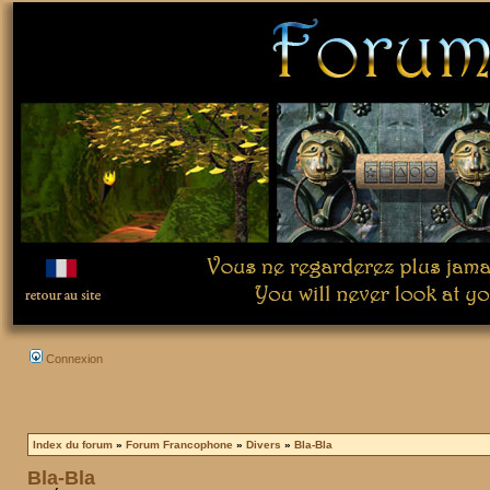
Connexion
Index du forum
»
Forum Francophone
»
Divers
»
Bla-Bla
Bla-Bla