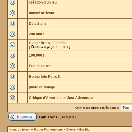
création d'un jeu
nouvel arrivant
Déjà 2 ans !
200 000 !
C'est affreux ! J'ai fini !
[
Aller à la page:
1
,
2
,
3
,
4
]
100.000 !
Putain, un an !
Bonne fête Pétro !!
photo du village
Critique d'Amertis sur Just Adventure
Afficher les sujets postés depuis:
Page
1
sur
4
[ 48 sujets ]
Index du forum
»
Forum Francophone
»
Divers
»
Bla-Bla