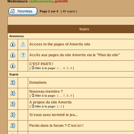
Modérateurs:
razibuszouzou
,
grelot04
Page
1
sur
4
[ 48 sujets ]
Sujets
Annonces
Access to the pages of Amertis site
Accès aux pages du site Amertis via le "Plan du site"
C'EST PARTI !
[
Aller à la page:
1
...
4
,
5
,
6
]
Sujets
Donations
Nouveau membre ?
[
Aller à la page:
1
...
7
,
8
,
9
]
A propos du site Amertis
[
Aller à la page:
1
,
2
]
Si vous avez terminé le jeu...
Perdu dans le forum ? C'est ici !