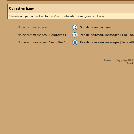
Qui est en ligne
Utilisateurs parcourant ce forum: Aucun utilisateur enregistré et 1 invité
Nouveaux messages
Pas de nouveau message
Nouveaux messages [ Populaires ]
Pas de nouveaux messages [ Populaire
Nouveaux messages [ Verrouillés ]
Pas de nouveaux messages [ Verrouillé
Powered by
phpBB
©
Tradu