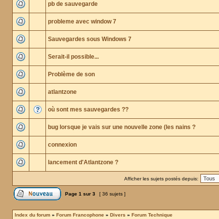
pb de sauvegarde
probleme avec window 7
Sauvegardes sous Windows 7
Serait-il possible...
Problème de son
atlantzone
où sont mes sauvegardes ??
bug lorsque je vais sur une nouvelle zone (les nains ?
connexion
lancement d'Atlantzone ?
Afficher les sujets postés depuis:
Page
1
sur
3
[ 36 sujets ]
Index du forum
»
Forum Francophone
»
Divers
»
Forum Technique