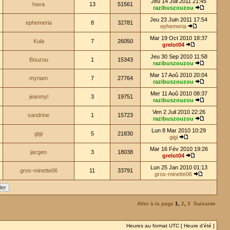
Jeu 14 Juil 2011 21:45
hava
13
51561
razibuszouzou
Jeu 23 Juin 2011 17:54
ephemeria
8
32781
ephemeria
Mar 19 Oct 2010 18:37
Kula
7
26050
grelot04
Jeu 30 Sep 2010 11:58
Bouzou
1
15343
razibuszouzou
Mar 17 Aoû 2010 20:04
myriam
7
27764
razibuszouzou
Mer 11 Aoû 2010 08:37
jeanmyl
3
19751
razibuszouzou
Ven 2 Juil 2010 22:26
sandrine
1
15723
razibuszouzou
Lun 8 Mar 2010 10:29
gigi
5
21830
gigi
Mar 16 Fév 2010 19:26
jacgeo
3
18038
grelot04
Lun 25 Jan 2010 01:13
gros-minette06
11
33791
gros-minette06
Aller à la page
1
,
2
,
3
Suivante
Heures au format UTC [ Heure d’été ]