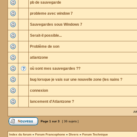
pb de sauvegarde
probleme avec window 7
Sauvegardes sous Windows 7
Serait-il possible...
Problème de son
atlantzone
où sont mes sauvegardes ??
bug lorsque je vais sur une nouvelle zone (les nains ?
connexion
lancement d'Atlantzone ?
Af
Page
1
sur
3
[ 36 sujets ]
Index du forum
»
Forum Francophone
»
Divers
»
Forum Technique