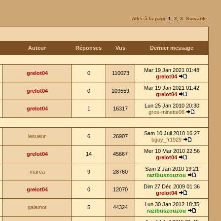
Aller à la page
1
,
2
,
3
Suivante
Auteur
Réponses
Vus
Dernier message
Mar 19 Jan 2021 01:48
grelot04
0
110073
grelot04
Mar 19 Jan 2021 01:42
grelot04
0
109559
grelot04
Lun 25 Jan 2010 20:30
grelot04
1
16317
gros-minette06
Sam 10 Juil 2010 16:27
lesueur
6
26907
bguy_fr1929
Mer 10 Mar 2010 22:56
grelot04
14
45667
grelot04
Sam 2 Jan 2010 19:21
marca
9
28760
razibuszouzou
Dim 27 Déc 2009 01:36
grelot04
0
12070
grelot04
Lun 30 Jan 2012 18:35
galamot
5
44324
razibuszouzou