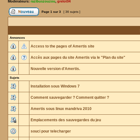
Modérateurs:
razibuszouzou
,
grelot04
Page
1
sur
3
[ 36 sujets ]
Annonces
Access to the pages of Amertis site
Accès aux pages du site Amertis via le "Plan du site"
Nouvelle version d'Amertis.
Sujets
Installation sous Windows 7
Comment sauvegarder ? Comment quitter ?
Amertis sous linux mandriva 2010
Emplacements des sauvegardes du jeu
souci pour telecharger