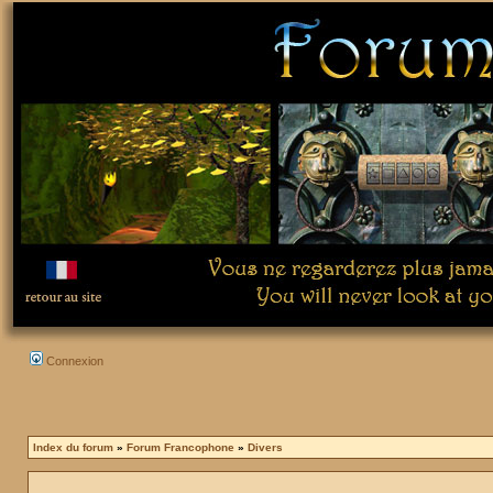
Connexion
Index du forum
»
Forum Francophone
»
Divers