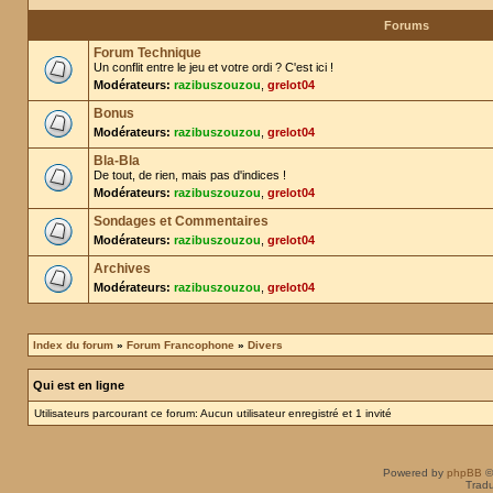
Forums
Forum Technique
Un conflit entre le jeu et votre ordi ? C'est ici !
Modérateurs:
razibuszouzou
,
grelot04
Bonus
Modérateurs:
razibuszouzou
,
grelot04
Bla-Bla
De tout, de rien, mais pas d'indices !
Modérateurs:
razibuszouzou
,
grelot04
Sondages et Commentaires
Modérateurs:
razibuszouzou
,
grelot04
Archives
Modérateurs:
razibuszouzou
,
grelot04
Index du forum
»
Forum Francophone
»
Divers
Qui est en ligne
Utilisateurs parcourant ce forum: Aucun utilisateur enregistré et 1 invité
Powered by
phpBB
©
Tradu