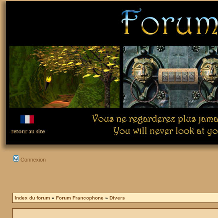
Connexion
Index du forum
»
Forum Francophone
»
Divers