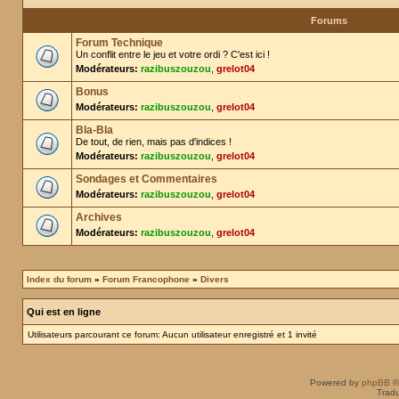
Forums
Forum Technique
Un conflit entre le jeu et votre ordi ? C'est ici !
Modérateurs:
razibuszouzou
,
grelot04
Bonus
Modérateurs:
razibuszouzou
,
grelot04
Bla-Bla
De tout, de rien, mais pas d'indices !
Modérateurs:
razibuszouzou
,
grelot04
Sondages et Commentaires
Modérateurs:
razibuszouzou
,
grelot04
Archives
Modérateurs:
razibuszouzou
,
grelot04
Index du forum
»
Forum Francophone
»
Divers
Qui est en ligne
Utilisateurs parcourant ce forum: Aucun utilisateur enregistré et 1 invité
Powered by
phpBB
©
Tradu