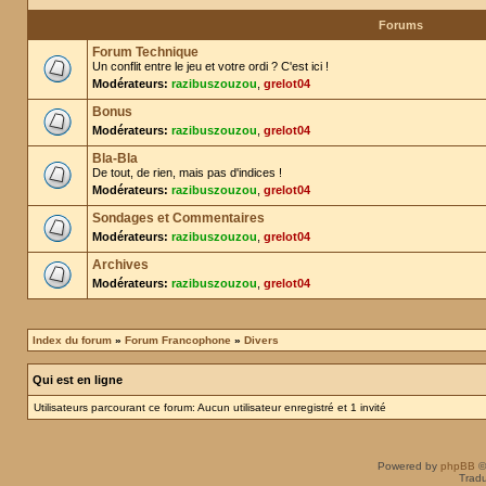
Forums
Forum Technique
Un conflit entre le jeu et votre ordi ? C'est ici !
Modérateurs:
razibuszouzou
,
grelot04
Bonus
Modérateurs:
razibuszouzou
,
grelot04
Bla-Bla
De tout, de rien, mais pas d'indices !
Modérateurs:
razibuszouzou
,
grelot04
Sondages et Commentaires
Modérateurs:
razibuszouzou
,
grelot04
Archives
Modérateurs:
razibuszouzou
,
grelot04
Index du forum
»
Forum Francophone
»
Divers
Qui est en ligne
Utilisateurs parcourant ce forum: Aucun utilisateur enregistré et 1 invité
Powered by
phpBB
©
Tradu