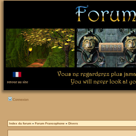
Connexion
Index du forum
»
Forum Francophone
»
Divers