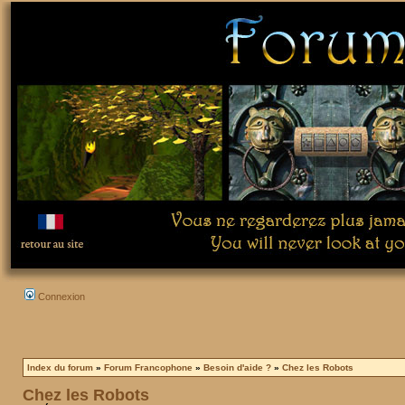
Connexion
Index du forum
»
Forum Francophone
»
Besoin d'aide ?
»
Chez les Robots
Chez les Robots