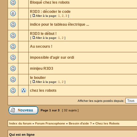
Bloqué chez les robots
R3D3 : décoder le code
[
Aller à la page:
1
,
2
,
3
]
indice pour le tableau électrique ...
R3D3 le début !
[
Aller à la page:
1
,
2
]
Au secours !
impossible d'agir sur ordi
minijeu R3D3
le boulier
[
Aller à la page:
1
,
2
]
chez les robots
Afficher les sujets postés depuis:
Page
1
sur
3
[ 32 sujets ]
Index du forum
»
Forum Francophone
»
Besoin d'aide ?
»
Chez les Robots
Qui est en ligne