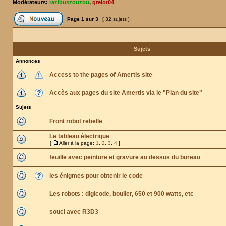
Modérateurs:
razibuszouzou
,
grelot04
Page
1
sur
3
[ 32 sujets ]
Sujets
Annonces
Access to the pages of Amertis site
Accès aux pages du site Amertis via le "Plan du site"
Sujets
Front robot rebelle
Le tableau électrique
[
Aller à la page:
1
,
2
,
3
,
4
]
feuille avec peinture et gravure au dessus du bureau
les énigmes pour obtenir le code
Les robots : digicode, boulier, 650 et 900 watts, etc
souci avec R3D3