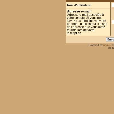
Nom d’utilisateur:
Adresse e-mail:
Adresse e-mail associée à
votre compte. Si vous ne
l’avez pas modifiée via votre
panneau d’utilisateur, il s’agit
de l’adresse que vous avez
fournie lors de votre
inscription.
Powered by
phpBB
©
Tradu