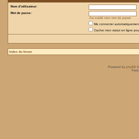
Nom d’utilisateur:
Mot de passe:
J’ai oublié mon mot de passe
Me connecter automatiquement 
Cacher mon statut en ligne pou
Index du forum
Powered by
phpBB
©
Tradu