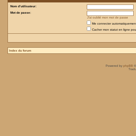
Nom d’utilisateur:
Mot de passe:
J’ai oublié mon mot de passe
Me connecter automatiquement 
Cacher mon statut en ligne pou
Index du forum
Powered by
phpBB
©
Tradu