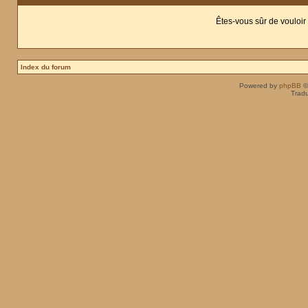
Êtes-vous sûr de vouloir
Index du forum
Powered by
phpBB
©
Tradu