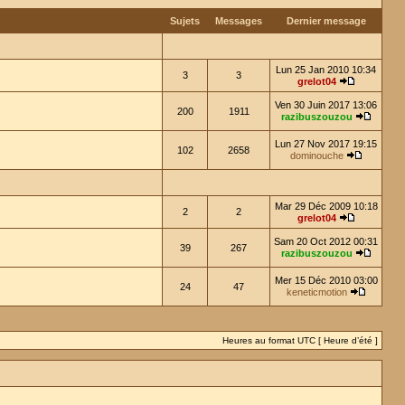
Sujets
Messages
Dernier message
Lun 25 Jan 2010 10:34
3
3
grelot04
Ven 30 Juin 2017 13:06
200
1911
razibuszouzou
Lun 27 Nov 2017 19:15
102
2658
dominouche
Mar 29 Déc 2009 10:18
2
2
grelot04
Sam 20 Oct 2012 00:31
39
267
razibuszouzou
Mer 15 Déc 2010 03:00
24
47
keneticmotion
Heures au format UTC [ Heure d’été ]