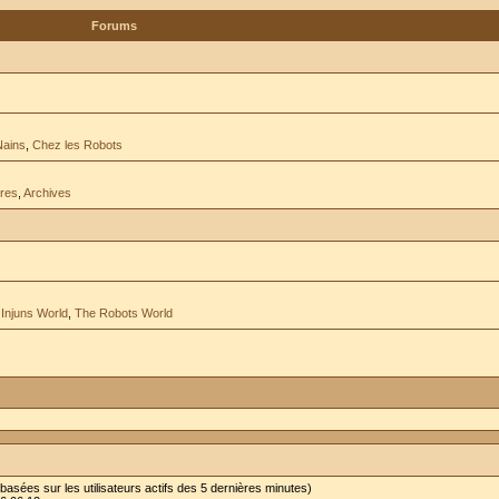
Forums
Nains
,
Chez les Robots
res
,
Archives
Injuns World
,
The Robots World
s (basées sur les utilisateurs actifs des 5 dernières minutes)