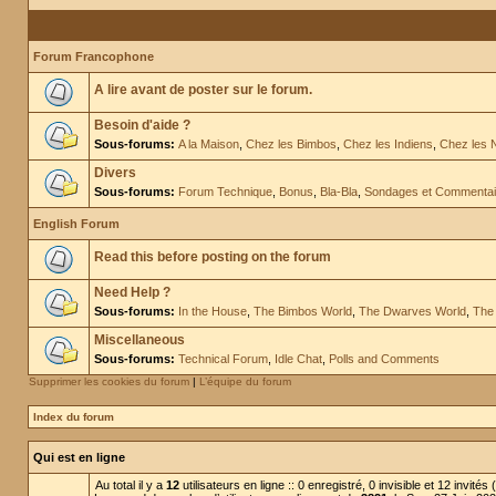
Forum Francophone
A lire avant de poster sur le forum.
Besoin d'aide ?
Sous-forums:
A la Maison
,
Chez les Bimbos
,
Chez les Indiens
,
Chez les 
Divers
Sous-forums:
Forum Technique
,
Bonus
,
Bla-Bla
,
Sondages et Commentai
English Forum
Read this before posting on the forum
Need Help ?
Sous-forums:
In the House
,
The Bimbos World
,
The Dwarves World
,
The 
Miscellaneous
Sous-forums:
Technical Forum
,
Idle Chat
,
Polls and Comments
Supprimer les cookies du forum
|
L’équipe du forum
Index du forum
Qui est en ligne
Au total il y a
12
utilisateurs en ligne :: 0 enregistré, 0 invisible et 12 invité